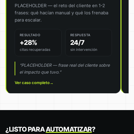
PLACEHOLDER — el reto del cliente en 1-2
P
frases: qué hacían manual y qué los frenaba
f
para escalar.
RESULTADO
RESPUESTA
+28%
24/7
citas recuperadas
sin intervención
“PLACEHOLDER — frase real del cliente sobre
el impacto que tuvo.”
Ver caso completo
→
V
¿LISTO PARA
AUTOMATIZAR
?