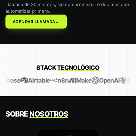
Llamada de 30 minutos, sin compromiso. Te decimos qué
automatizar primero.
AGENDAR LLAMADA
→
STACK
TECNOLÓGICO
Supabase
Airtable
n8n
Make
OpenAI
C
SOBRE
NOSOTROS